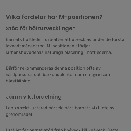
Vilka fördelar har M-positionen?
Stöd för höftutvecklingen
Barnets höftleder fortsätter att utvecklas under de första
levnadsmånaderna. M-positionen stödjer
lårbenshuvudenas naturliga placering i höftlederna.
Därför rekommenderas denna position ofta av
vårdpersonal och bärkonsulenter som en gynnsam
bärställning.
Jämn viktfördelning
I en korrekt justerad bärsele bärs barnets vikt inte av
grenområdet.
I stället får barnet stöd från knäveck till knäveck. Detta