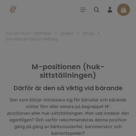
uvudinnehåll
Varuko
You are here:
Startsida
Guider
Blogg
Die Anhock-Spreiz-Haltung
M-positionen (huk-
sittställningen)
Därför är den så viktig vid bärande
Den som börjar intressera sig för bärselar och bärande
stöter förr eller senare på begreppet
M-
positionen
eller
huk-sittställningen
. Men vad innebär den
egentligen? Och varför rekommenderas denna position
gång på gång av bärkonsulenter, barnmorskor och
barnortopeder?