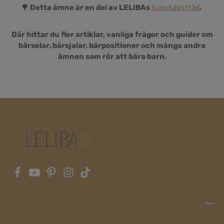
🌳 Detta ämne är en del av LELIBAs
kunskapsträd
.
Där hittar du fler artiklar, vanliga frågor och guider om
bärselar, bärsjalar, bärpositioner och många andra
ämnen som rör att bära barn.