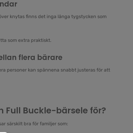
ändar
ver knytas finns det inga långa tygstycken som
ta som extra praktiskt.
ellan flera bärare
ra personer kan spännena snabbt justeras för att
 Full Buckle-bärsele för?
r särskilt bra för familjer som: