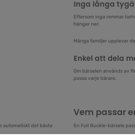
Inga långa tyg
Eftersom inga remmar behö
hänger ner.
Många familjer upplever det
Enkel att dela m
Om bärselen används av fle
passa varje bärare.
Vem passar en
te automatiskt det bästa
En Full Buckle-bärsele passa