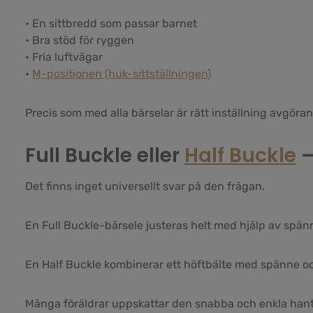
• En sittbredd som passar barnet
• Bra stöd för ryggen
• Fria luftvägar
•
M-positionen (huk-sittställningen)
Precis som med alla bärselar är rätt inställning avgöra
Full Buckle eller
Half Buckle
–
Det finns inget universellt svar på den frågan.
En Full Buckle-bärsele justeras helt med hjälp av spän
En Half Buckle kombinerar ett höftbälte med spänne o
Många föräldrar uppskattar den snabba och enkla hante