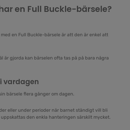
 har en Full Buckle-bärsele?
 med en Full Buckle-bärsele är att den är enkel att
l är gjorda kan bärselen ofta tas på på bara några
k i vardagen
in bärsele flera gånger om dagen.
r eller under perioder när barnet ständigt vill bli
 uppskattas den enkla hanteringen särskilt mycket.