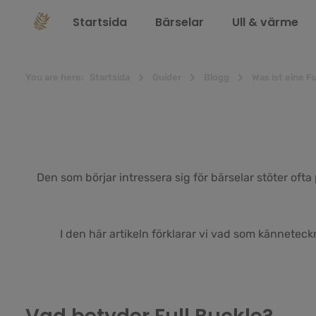
 sökning
Hoppa till huvudnavigering
Startsida
Bärselar
Ull & värme
You are here:
Startsida
Guider
Blogg
Was ist eine F
Den som börjar intressera sig för bärselar stöter oft
I den här artikeln förklarar vi vad som känneteckn