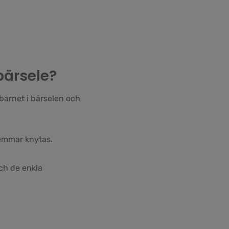
bärsele?
 barnet i bärselen och
remmar knytas.
ch de enkla