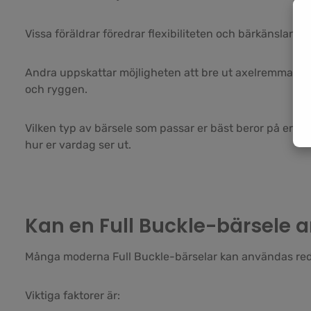
Vissa föräldrar föredrar flexibiliteten och bärkänslan 
Andra uppskattar möjligheten att bre ut axelremmarna 
och ryggen.
Vilken typ av bärsele som passar er bäst beror på era 
hur er vardag ser ut.
Kan en Full Buckle-bärsele 
Många moderna Full Buckle-bärselar kan användas redan f
Viktiga faktorer är: