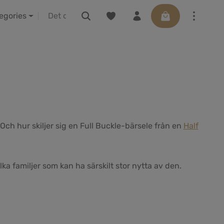
Du har 0 objekt i önskelistan
Varukorgen innehå
IBA vor Ort erleben
Presentkort
tegories
ch hur skiljer sig en Full Buckle-bärsele från en
Half
lka familjer som kan ha särskilt stor nytta av den.