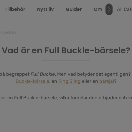
Tillbehör
Nytt liv
Guider
Om oss
LEL
All Ca
ullbuckle?
Vad är en Full Buckle-bärsele?
a på begreppet
Full Buckle
. Men vad betyder det egentligen? O
Buckle-bärsele
, en
Ring Sling
eller en
bärsjal
?
ar en Full Buckle-bärsele, vilka fördelar den erbjuder och vi