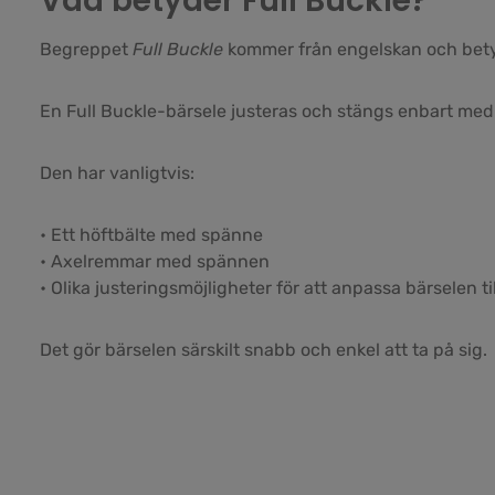
Vad betyder Full Buckle?
Begreppet
Full Buckle
kommer från engelskan och bety
En Full Buckle-bärsele justeras och stängs enbart med
Den har vanligtvis:
• Ett höftbälte med spänne
• Axelremmar med spännen
• Olika justeringsmöjligheter för att anpassa bärselen t
Det gör bärselen särskilt snabb och enkel att ta på sig.