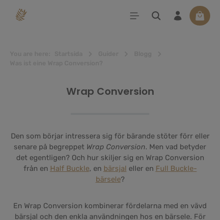
uvudinnehåll
Varuko
You are here:
Startsida
Guider
Blogg
Was ist eine Wrap Conversion?
Wrap Conversion
Den som börjar intressera sig för bärande stöter förr eller
senare på begreppet
Wrap Conversion
. Men vad betyder
det egentligen? Och hur skiljer sig en Wrap Conversion
från en
Half Buckle
, en
bärsjal
eller en
Full Buckle-
bärsele
?
En Wrap Conversion kombinerar fördelarna med en vävd
bärsjal och den enkla användningen hos en bärsele. För