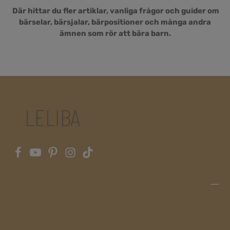
Där hittar du fler artiklar, vanliga frågor och guider om
bärselar, bärsjalar, bärpositioner och många andra
ämnen som rör att bära barn.