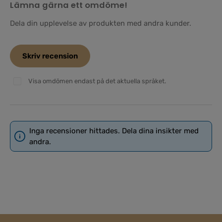
Lämna gärna ett omdöme!
Genomsnittligt betyg på 0 av 5 stjärnor
Dela din upplevelse av produkten med andra kunder.
Skriv recension
Visa omdömen endast på det aktuella språket.
Inga recensioner hittades. Dela dina insikter med
andra.