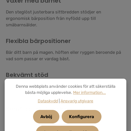
Växer med barnet
Den steglöst justerbara sittbredden stödjer en
ergonomisk bärposition från nyfödd upp till
småbarnsålder.
Flexibla bärpositioner
Bär ditt barn på magen, höften eller ryggen beroende på
vad som passar er vardag bäst.
Bekvämt stöd
Det mjukt vadderade midjebältet ger stabilitet och hjälper
Denna webbplats använder cookies för att säkerställa
till att fördela vikten jämnt och bekvämt.
bästa möjliga upplevelse.
Mer information...
Dataskydd
|
Ansvarig utgivare
Komfort i ekologisk bomull
Avböj
Konfigurera
Tillverkad av ekologisk bomull är bärselen andningsbar,
hudvänlig och skapad för bekväm babywearing varje dag.