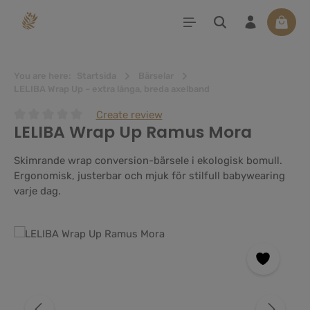
uvudinnehåll
Varuko
You are here:
Startsida
Bärselar
LELIBA Wrap Up – extra långa, breda axelband
Create review
LELIBA Wrap Up Ramus Mora
Genomsnittligt betyg på 0 av 5 stjärnor
Skimrande wrap conversion-bärsele i ekologisk bomull.
Ergonomisk, justerbar och mjuk för stilfull babywearing
varje dag.
Hoppa över bildgalleri