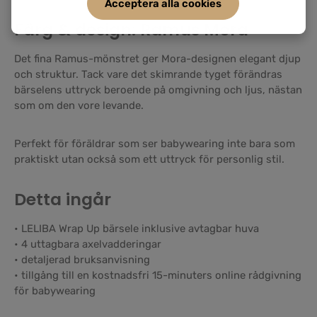
Acceptera alla cookies
Färg & design: Ramus Mora
Det fina Ramus-mönstret ger Mora-designen elegant djup
och struktur. Tack vare det skimrande tyget förändras
bärselens uttryck beroende på omgivning och ljus, nästan
som om den vore levande.
Perfekt för föräldrar som ser babywearing inte bara som
praktiskt utan också som ett uttryck för personlig stil.
Detta ingår
• LELIBA Wrap Up bärsele inklusive avtagbar huva
• 4 uttagbara axelvadderingar
• detaljerad bruksanvisning
• tillgång till en kostnadsfri 15-minuters online rådgivning
för babywearing