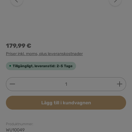
179,99 €
Priser inkl. moms, plus leveranskostnader
Tillgängligt, leveranstid: 2-5 Tage
Produktkvantitet: Ange önskat belopp eller använd 
Lägg till i kundvagnen
Produktnummer:
WU10049