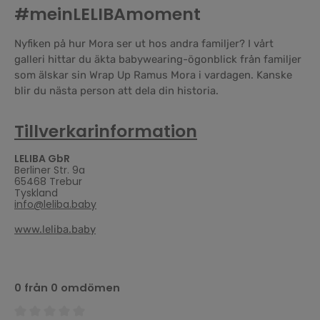
#meinLELIBAmoment
Nyfiken på hur Mora ser ut hos andra familjer? I vårt
galleri hittar du äkta babywearing-ögonblick från familjer
som älskar sin Wrap Up Ramus Mora i vardagen. Kanske
blir du nästa person att dela din historia.
Tillverkarinformation
LELIBA GbR
Berliner Str. 9a
65468 Trebur
Tyskland
info@leliba.baby
www.leliba.baby
0 från 0 omdömen