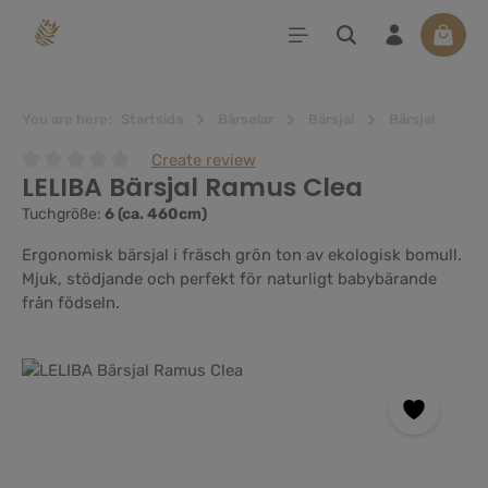
uvudinnehåll
Varuko
You are here:
Startsida
Bärselar
Bärsjal
Bärsjal
Create review
LELIBA Bärsjal Ramus Clea
Genomsnittligt betyg på 0 av 5 stjärnor
Tuchgröße:
6 (ca. 460cm)
Ergonomisk bärsjal i fräsch grön ton av ekologisk bomull.
Mjuk, stödjande och perfekt för naturligt babybärande
från födseln.
Hoppa över bildgalleri