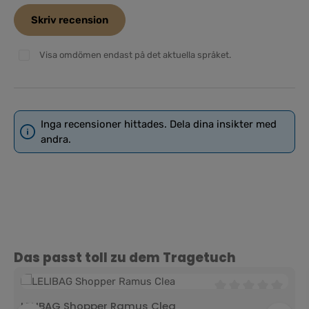
Skriv recension
Visa omdömen endast på det aktuella språket.
Inga recensioner hittades. Dela dina insikter med
andra.
Hoppa över produktgalleri
Das passt toll zu dem Tragetuch
Genomsnittligt bety
LELIBAG Shopper Ramus Clea