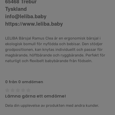
65468 Trebur
Tyskland
info@leliba.baby
https://www.leliba.baby
LELIBA Bärsjal Ramus Clea är en ergonomisk bärsjal i
ekologisk bomull för nyfödda och bebisar. Den stödjer
grodpositionen, kan knytas individuellt och passar för
magbärande, höftbärande och ryggbärande. Perfekt för
naturligt och flexibelt babybärande från födseln.
0 från 0 omdömen
Lämna gärna ett omdöme!
Genomsnittligt betyg på 0 av 5 stjärnor
Dela din upplevelse av produkten med andra kunder.