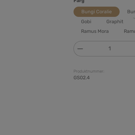
Välj
Färg
Bungi Coralie
Bun
Gobi
Graphit
Ramus Mora
Ram
Produktkvantitet: 
Produktnummer:
GS02.4