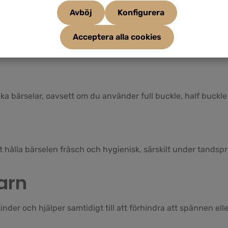
Avböj
Konfigurera
Acceptera alla cookies
ba och enkla att sätta på och ta av. De sitter säkert på plat
a bärselar, oavsett om du använder full buckle, half buckle
t hålla bärselen fräsch och hygienisk, särskilt under tandsp
barn
der och hjälper samtidigt till att förhindra att spännen el