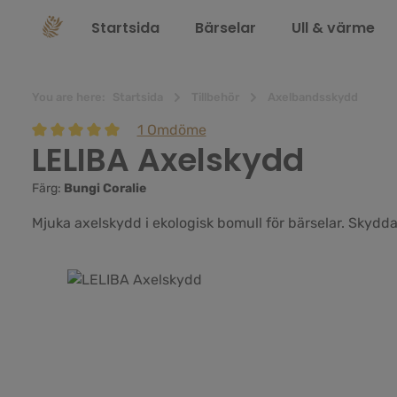
 sökning
Hoppa till huvudnavigering
Startsida
Bärselar
Ull & värme
You are here:
Startsida
Tillbehör
Axelbandsskydd
1 Omdöme
LELIBA Axelskydd
Genomsnittligt betyg på 5 av 5 stjärnor
Färg:
Bungi Coralie
Mjuka axelskydd i ekologisk bomull för bärselar. Skydda
Hoppa över bildgalleri