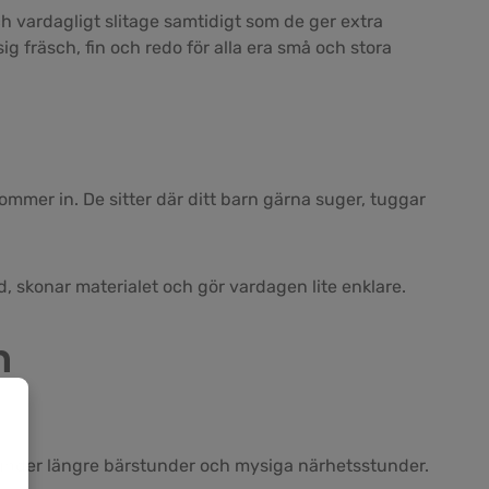
h vardagligt slitage samtidigt som de ger extra
ig fräsch, fin och redo för alla era små och stora
ommer in. De sitter där ditt barn gärna suger, tuggar
id, skonar materialet och gör vardagen lite enklare.
n
 under längre bärstunder och mysiga närhetsstunder.