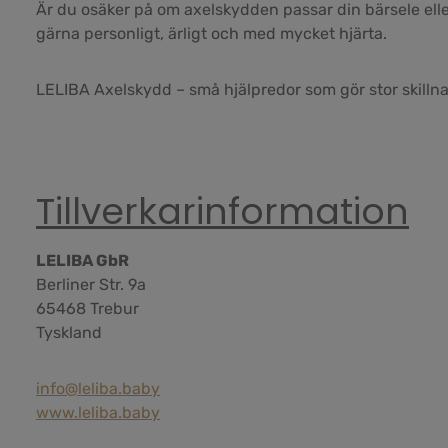
Är du osäker på om axelskydden passar din bärsele eller
gärna personligt, ärligt och med mycket hjärta.
LELIBA Axelskydd – små hjälpredor som gör stor skillna
Tillverkarinformation
LELIBA GbR
Berliner Str. 9a
65468 Trebur
Tyskland
info@leliba.baby
www.leliba.baby