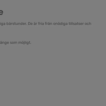
e
a bärstunder. De är fria från onödiga tillsatser och
länge som möjligt.