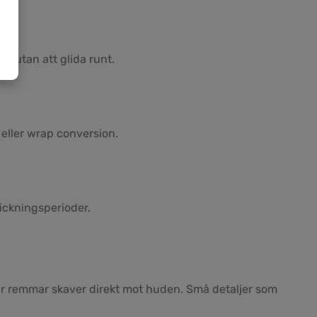
s utan att glida runt.
 eller wrap conversion.
rickningsperioder.
ler remmar skaver direkt mot huden. Små detaljer som