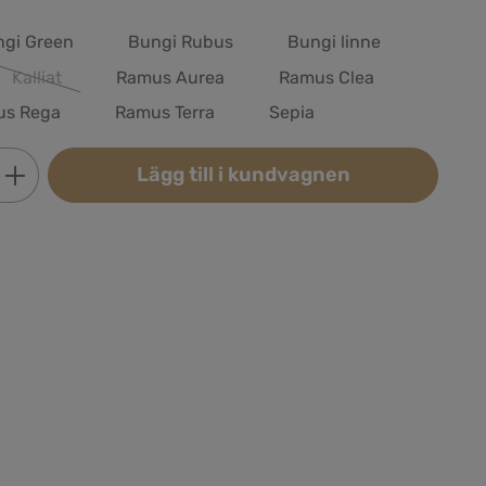
gi Green
Bungi Rubus
Bungi linne
Kalliat
Ramus Aurea
Ramus Clea
(Det här alternativet är för närvarande inte tillgängligt.)
us Rega
Ramus Terra
Sepia
Ange önskat belopp eller använd knapparn
Lägg till i kundvagnen