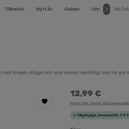
Tillbehör
Nytt liv
Guider
Om oss
LEL
All Ca
r mot dregel, slitage och små olyckor samtidigt som de ger 
12,99 €
Priser inkl. moms, plus leverans
Tillgängligt, leveranstid: 1-3 