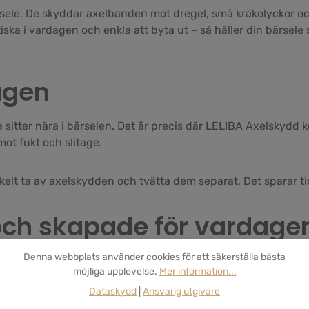
ärsele. De skyddar axelbanden mot dregel, små kräkolyckor oc
ska i vardagen och enkla att byta ut – så håller din bärsele s
agen
itter nära i bärselen. Det är precis där LELIBA Axelskydd k
mot fukt och slitage.
enkelt ta av axelskydden och tvätta dem separat. Det sparar t
ch skapade för vardage
Denna webbplats använder cookies för att säkerställa bästa
möjliga upplevelse.
Mer information...
Dataskydd
|
Ansvarig utgivare
änns extra mjuka mot känslig babyhud. De är behagliga även