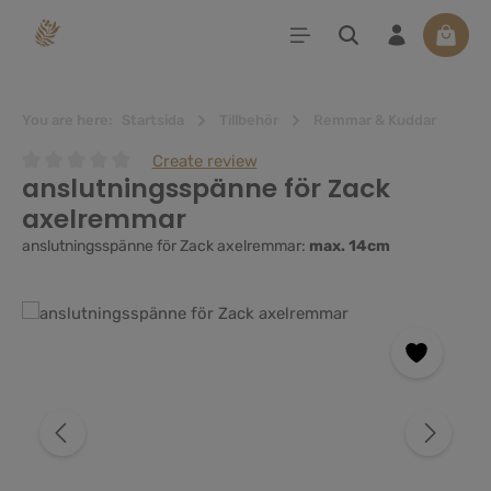
uvudinnehåll
Varuko
You are here:
Startsida
Tillbehör
Remmar & Kuddar
Create review
anslutningsspänne för Zack
Genomsnittligt betyg på 0 av 5 stjärnor
axelremmar
anslutningsspänne för Zack axelremmar:
max. 14cm
Hoppa över bildgalleri