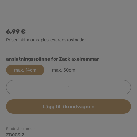
6,99 €
Priser inkl. moms, plus leveranskostnader
Välj
anslutningsspänne för Zack axelremmar
max. 14cm
max. 50cm
Produktkvantitet: Ange önskat belopp eller använd 
Lägg till i kundvagnen
Produktnummer:
ZB003.2