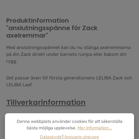
Produktinformation
"anslutningsspänne för Zack
axelremmar"
Med anslutningsspännet kan du nu stänga axelremmarna
på din Zack direkt under barnets rumpa eller bakom din
rygg.
Det passar även till första generationens LELIBA Zack och
LELIBA Leaf.
Tillverkarinformation
LELIBA GbR
Denna webbplats använder cookies för att säkerställa
Berliner Str. 9a
bästa möjliga upplevelse.
Mer information...
65468 Trebur
Tyskland
Dataskydd
|
Ansvarig utgivare