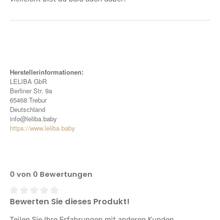
Herstellerinformationen:
LELIBA GbR
Berliner Str. 9a
65468 Trebur
Deutschland
info@leliba.baby
https://www.leliba.baby
0 von 0 Bewertungen
Bewerten Sie dieses Produkt!
Durchschnittliche Bewertung von 0 von 5 Sternen
Teilen Sie Ihre Erfahrungen mit anderen Kunden.