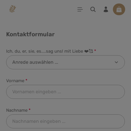
alt springen
Waren
Kontaktformular
Ich, du, er, sie, es....sag uns! mit Liebe ❤️🥰
*
Vorname
*
Nachname
*