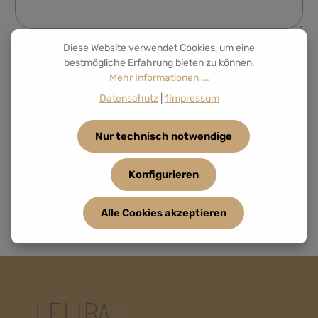
Diese Website verwendet Cookies, um eine
Datenschutz
bestmögliche Erfahrung bieten zu können.
Mehr Informationen ...
Ich habe die
Datenschutzbestimmungen
zur
Kenntnis genommen und die
AGB
gelesen und bin
Datenschutz
|
1Impressum
mit ihnen einverstanden.
*
Nur technisch notwendige
Die mit einem Stern (*) markierten Felder sind
Konfigurieren
Pflichtfelder.
Sent to our Angel 👼
Alle Cookies akzeptieren