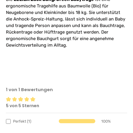
ergonomische Tragehilfe aus Baumwolle (Bio) für
Neugeborene und Kleinkinder bis 18 kg. Sie unterstützt
die Anhock-Spreiz-Haltung, lässt sich individuell an Baby
und tragende Person anpassen und kann als Bauchtrage,
Rückentrage oder Hüfttrage genutzt werden. Der
ergonomische Bauchgurt sorgt für eine angenehme
Gewichtsverteilung im Alltag.
1 von 1 Bewertungen
5 von 5 Sternen
Durchschnittliche Bewertung von 5 von 5 Sternen
Perfekt (1)
100%