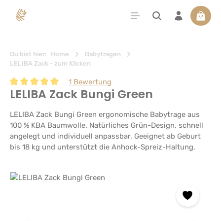
alt springen
Waren
Du bist hier:
Home
Babytragen
LELIBA Zack - zum Klicken
1 Bewertung
LELIBA Zack Bungi Green
Durchschnittliche Bewertung von 5 von 5 Sternen
LELIBA Zack Bungi Green ergonomische Babytrage aus
100 % KBA Baumwolle. Natürliches Grün-Design, schnell
angelegt und individuell anpassbar. Geeignet ab Geburt
bis 18 kg und unterstützt die Anhock-Spreiz-Haltung.
Bildergalerie überspringen