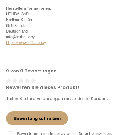
Herstellerinformationen:
LELIBA GbR
Berliner Str. 9a
65468 Trebur
Deutschland
info@leliba.baby
https://www.leliba.baby
0 von 0 Bewertungen
Bewerten Sie dieses Produkt!
Durchschnittliche Bewertung von 0 von 5 Sternen
Teilen Sie Ihre Erfahrungen mit anderen Kunden.
Bewertung schreiben
Bewertungen nur in der aktuellen Sprache anzeigen.