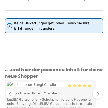
Keine Bewertungen gefunden. Teilen Sie Ihre
Erfahrungen mit anderen.
Produktgalerie überspringen
.....und hier der passende Inhalt für deine
neue Shopper
Durchschnittliche Bewe
Gurtschoner Bungi Coralie
LELIBA Gurtschoner – Schutz, Komfort und Hygiene für
deine BabytrageDie LELIBA Gurtschoner sind die ideale