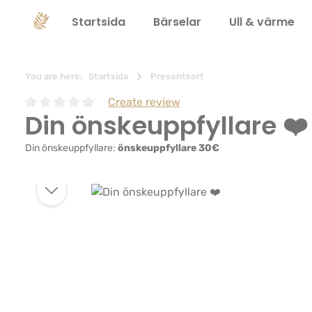
 sökning
Hoppa till huvudnavigering
Startsida
Bärselar
Ull & värme
You are here:
Startsida
Presentkort
Create review
Din önskeuppfyllare ❤️
Genomsnittligt betyg på 0 av 5 stjärnor
Din önskeuppfyllare:
önskeuppfyllare 30€
Hoppa över bildgalleri