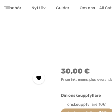
Tillbehör
Nytt liv
Guider
Om oss
LEL
All Ca
30,00 €
Priser inkl. moms, plus leverans
Välj
Din önskeuppfyllare
önskeuppfyllare 10€