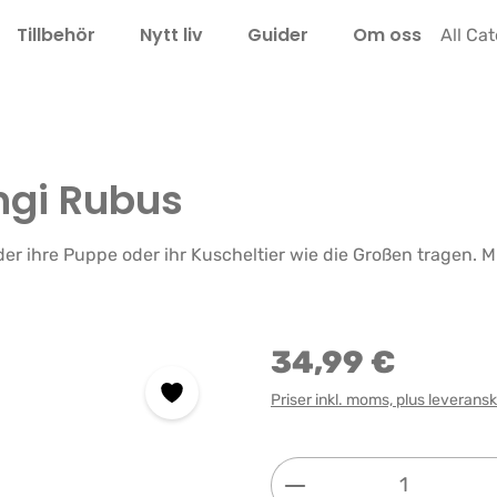
Tillbehör
Nytt liv
Guider
Om oss
LEL
All Ca
ngi Rubus
er ihre Puppe oder ihr Kuscheltier wie die Großen tragen. 
34,99 €
Priser inkl. moms, plus leverans
Produktkvantitet: 