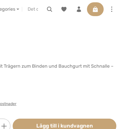
Varukorgen innehå
IBA vor Ort erleben
Presentkort
tegories
Mit Trägern zum Binden und Bauchgurt mit Schnalle –
kostnader
Ange önskat belopp eller använd knapparn
Lägg till i kundvagnen