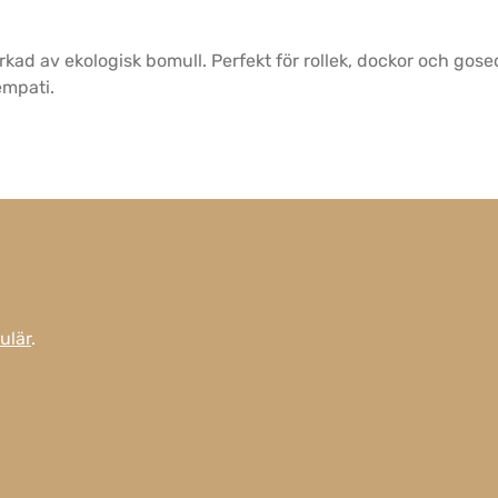
rkad av ekologisk bomull. Perfekt för rollek, dockor och go
empati.
ulär
.