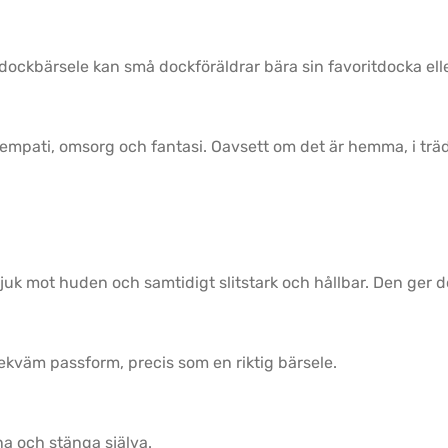
 dockbärsele kan små dockföräldrar bära sin favoritdocka ell
empati, omsorg och fantasi. Oavsett om det är hemma, i trädg
juk mot huden och samtidigt slitstark och hållbar. Den ger 
ekväm passform, precis som en riktig bärsele.
pna och stänga själva.