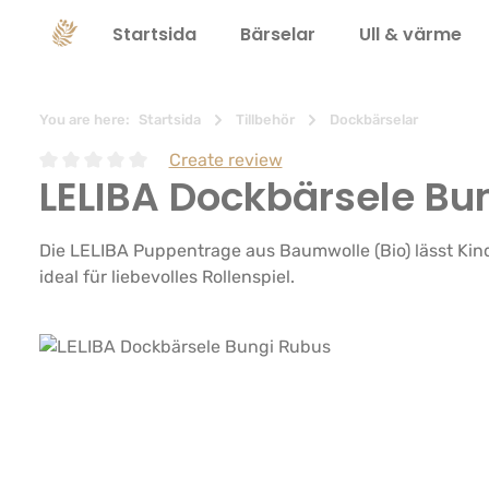
 sökning
Hoppa till huvudnavigering
Startsida
Bärselar
Ull & värme
You are here:
Startsida
Tillbehör
Dockbärselar
Create review
LELIBA Dockbärsele Bu
Genomsnittligt betyg på 0 av 5 stjärnor
Die LELIBA Puppentrage aus Baumwolle (Bio) lässt Kind
ideal für liebevolles Rollenspiel.
Hoppa över bildgalleri