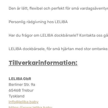
Den är lätt, flexibel och perfekt för små vardagsäventyr
Personlig rådgivning hos LELIBA
Har du frågor om LELIBA dockbärsele? Kontakta oss gärna
LELIBA dockbärsele, för små hjärtan med stor omtanke
Tillverkarinformation:
LELIBA GbR
Berliner Str. 9a
65468 Trebur
Tyskland
info@leliba.baby
https://www.leliba.baby