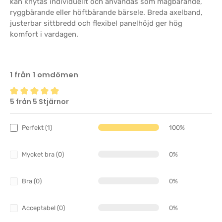
kan knytas individuellt och användas som magbärande,
ryggbärande eller höftbärande bärsele. Breda axelband,
justerbar sittbredd och flexibel panelhöjd ger hög
komfort i vardagen.
1 från 1 omdömen
5 från 5 Stjärnor
Genomsnittligt betyg på 5 av 5 stjärnor
Perfekt (1)
100%
Mycket bra (0)
0%
Bra (0)
0%
Acceptabel (0)
0%