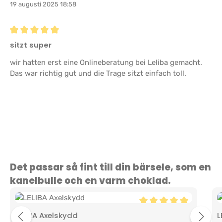
19 augusti 2025 18:58
Recension med betyg på 5 av 5 stjärnor
sitzt super
wir hatten erst eine Onlineberatung bei Leliba gemacht.
Das war richtig gut und die Trage sitzt einfach toll.
Hoppa över produktgalleri
Det passar så fint till din bärsele, som en
kanelbulle och en varm choklad.
Genomsnittligt betyg på
LELIBA Axelskydd
L