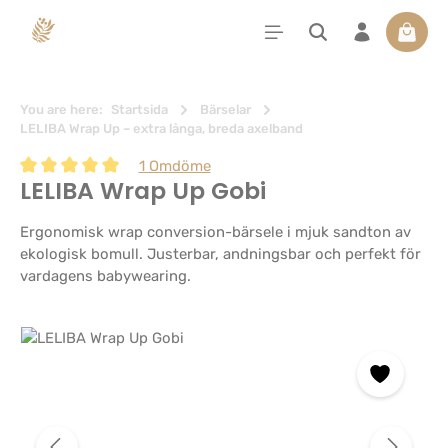
uvudinnehåll
Varuko
You are here:
Startsida
Bärselar
LELIBA Wrap Up – extra långa, breda axelband
1 Omdöme
LELIBA Wrap Up Gobi
Genomsnittligt betyg på 5 av 5 stjärnor
Ergonomisk wrap conversion-bärsele i mjuk sandton av
ekologisk bomull. Justerbar, andningsbar och perfekt för
vardagens babywearing.
Hoppa över bildgalleri