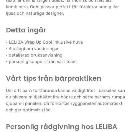
textilier känns färgen tidlös, harmonisk och lätt att
kombinera. Gobi passar perfekt för föräldrar som gillar
ljusa och naturliga designer.
Detta ingår
• LELIBA Wrap Up Gobi inklusive huva
• 4 uttagbara vadderingar
• detaljerad bruksanvisning
• personlig support från vårt team
Vårt tips från bärpraktiken
Om ditt barn fortfarande känns väldigt litet i bärselen kan
du placera midjebältet lite högre och sätta barnets rumpa
djupare i panelen. Då förkortas ryggpanelen automatiskt
och ger optimalt stöd.
Personlig rådgivning hos LELIBA