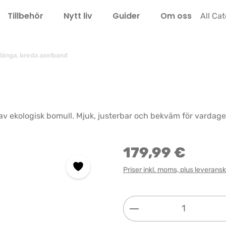
Tillbehör
Nytt liv
Guider
Om oss
LEL
All Ca
långa, breda axelband
av ekologisk bomull. Mjuk, justerbar och bekväm för vardag
179,99 €
Priser inkl. moms, plus leverans
Produktkvantitet: 