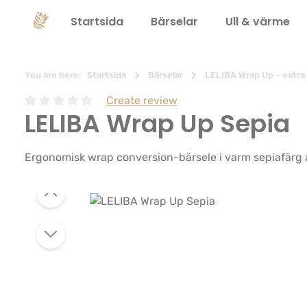
 sökning
Hoppa till huvudnavigering
Startsida
Bärselar
Ull & värme
You are here:
Startsida
Bärselar
LELIBA Wrap Up – extra 
Create review
LELIBA Wrap Up Sepia
Genomsnittligt betyg på 0 av 5 stjärnor
Ergonomisk wrap conversion-bärsele i varm sepiafärg 
Hoppa över bildgalleri