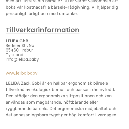
med att justera din bärsele? Du är varmt välkommen att
boka vår kostnadsfria bärsele-rådgivning. Vi hjälper dig
personligt, ärligt och med omtanke.
Tillverkarinformation
LELIBA GbR
Berliner Str. 9a
65468 Trebur
Tyskland
info@leliba.baby
www.leliba.baby
LELIBA Zack Gobi är en hållbar ergonomisk bärsele
tillverkad av ekologisk bomull och passar från nyfödd.
Den stödjer den ergonomiska sittpositionen och kan
användas som magbärande, höftbärande eller
ryggbärande bärsele. Det ergonomiska midjebältet och
det anpassningsbara tyget ger hög komfort i vardagen.