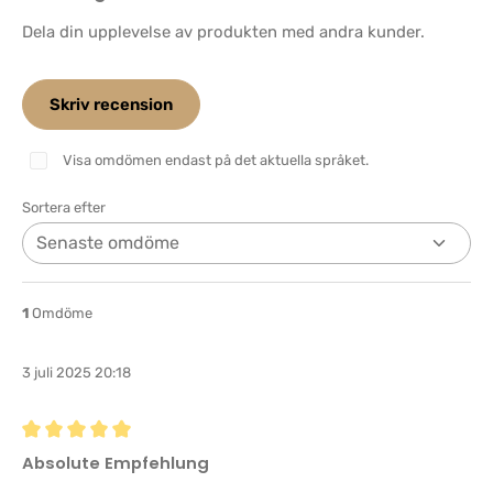
Dela din upplevelse av produkten med andra kunder.
Skriv recension
Visa omdömen endast på det aktuella språket.
Sortera efter
1
Omdöme
3 juli 2025 20:18
Recension med betyg på 5 av 5 stjärnor
Absolute Empfehlung