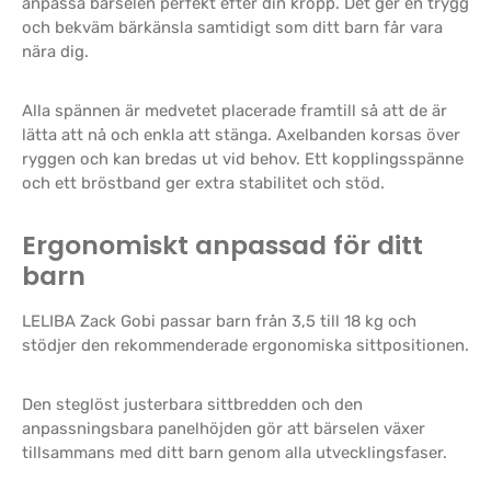
anpassa bärselen perfekt efter din kropp. Det ger en trygg
och bekväm bärkänsla samtidigt som ditt barn får vara
nära dig.
Alla spännen är medvetet placerade framtill så att de är
lätta att nå och enkla att stänga. Axelbanden korsas över
ryggen och kan bredas ut vid behov. Ett kopplingsspänne
och ett bröstband ger extra stabilitet och stöd.
Ergonomiskt anpassad för ditt
barn
LELIBA Zack Gobi passar barn från 3,5 till 18 kg och
stödjer den rekommenderade ergonomiska sittpositionen.
Den steglöst justerbara sittbredden och den
anpassningsbara panelhöjden gör att bärselen växer
tillsammans med ditt barn genom alla utvecklingsfaser.