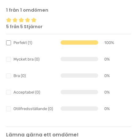
1 från 1 omdömen
5 från 5 Stjärnor
Genomsnittligt betyg på 5 av 5 stjärnor
Perfekt (1)
100%
Mycket bra (0)
0%
Bra (0)
0%
Acceptabel (0)
0%
Otillfredsställande (0)
0%
Lämna gärna ett omdöme!