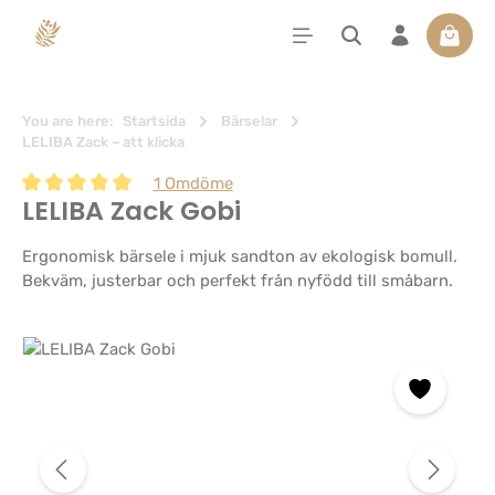
uvudinnehåll
Varuko
You are here:
Startsida
Bärselar
LELIBA Zack – att klicka
1 Omdöme
LELIBA Zack Gobi
Genomsnittligt betyg på 5 av 5 stjärnor
Ergonomisk bärsele i mjuk sandton av ekologisk bomull.
Bekväm, justerbar och perfekt från nyfödd till småbarn.
Hoppa över bildgalleri