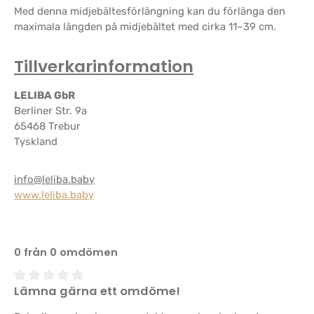
Med denna midjebältesförlängning kan du förlänga den
maximala längden på midjebältet med cirka 11–39 cm.
Tillverkarinformation
LELIBA GbR
Berliner Str. 9a
65468 Trebur
Tyskland
info@leliba.baby
www.leliba.baby
0 från 0 omdömen
Lämna gärna ett omdöme!
Genomsnittligt betyg på 0 av 5 stjärnor