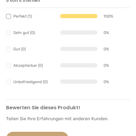
5 von 5 Sternen
Durchschnittliche Bewertung von 5 von 5 Sternen
Perfekt (1)
100%
Sehr gut (0)
0%
Gut (0)
0%
Akzeptierbar (0)
0%
Unbefriedigend (0)
0%
Bewerten Sie dieses Produkt!
Teilen Sie Ihre Erfahrungen mit anderen Kunden.