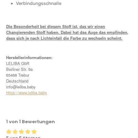
Verbindungsschnalle
Die Besonderheit bei diesem Stoff ist, das wir einen
Changierenden Stoff haben. Dabei hat das Auge das empfinden,
dass sich je nach Lichteinfall die Farbe zu wechseln scheint.
Herstellerinfor
mationen:
LELIBA GbR
Berliner Str. 9a
65468 Trebur
Deutschland
info@leliba.baby
https://www.leliba.baby
1 von 1 Bewertungen