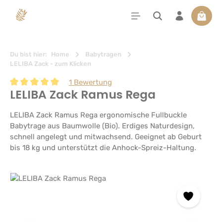
alt springen
Waren
Du bist hier:
Home
Babytragen
LELIBA Zack - zum Klicken
1 Bewertung
LELIBA Zack Ramus Rega
Durchschnittliche Bewertung von 5 von 5 Sternen
LELIBA Zack Ramus Rega ergonomische Fullbuckle
Babytrage aus Baumwolle (Bio). Erdiges Naturdesign,
schnell angelegt und mitwachsend. Geeignet ab Geburt
bis 18 kg und unterstützt die Anhock-Spreiz-Haltung.
Bildergalerie überspringen