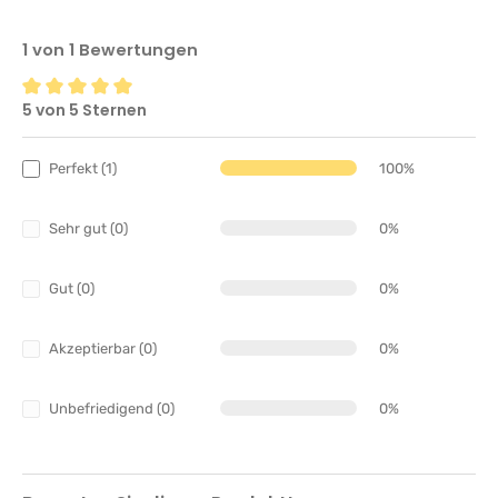
1 von 1 Bewertungen
5 von 5 Sternen
Durchschnittliche Bewertung von 5 von 5 Sternen
Perfekt (1)
100%
Sehr gut (0)
0%
Gut (0)
0%
Akzeptierbar (0)
0%
Unbefriedigend (0)
0%