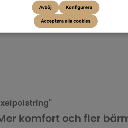
Avböj
Konfigurera
Acceptera alla cookies
xelpolstring"
 Mer komfort och fler bär