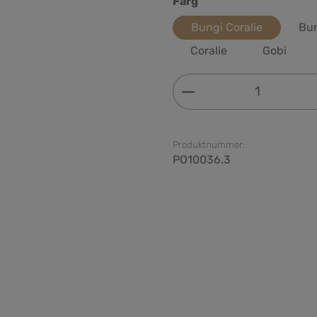
Välj
Färg
Bungi Coralie
Bun
Coralie
Gobi
Produktkvantitet: 
Produktnummer:
PO10036.3