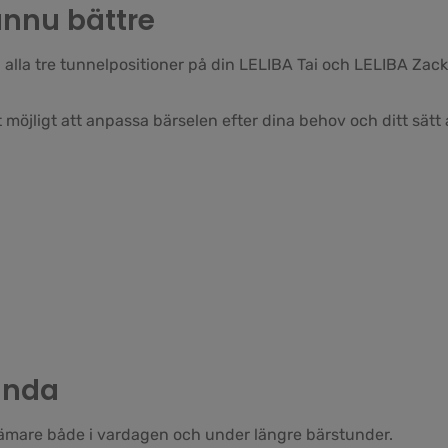
ännu bättre
lla tre tunnelpositioner på din LELIBA Tai och LELIBA Zack f
möjligt att anpassa bärselen efter dina behov och ditt sätt 
ända
vämare både i vardagen och under längre bärstunder.