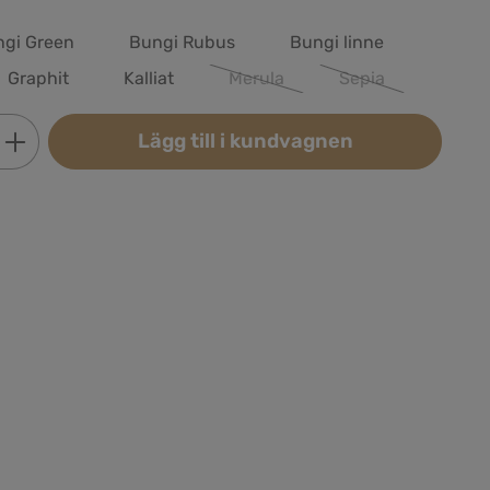
gi Green
Bungi Rubus
Bungi linne
Graphit
Kalliat
Merula
Sepia
(Det här alternativet är för närvara
(Det här alternative
Ange önskat belopp eller använd knapparn
Lägg till i kundvagnen