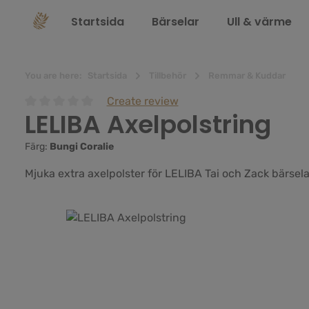
 sökning
Hoppa till huvudnavigering
Startsida
Bärselar
Ull & värme
You are here:
Startsida
Tillbehör
Remmar & Kuddar
Create review
LELIBA Axelpolstring
Genomsnittligt betyg på 0 av 5 stjärnor
Färg:
Bungi Coralie
Mjuka extra axelpolster för LELIBA Tai och Zack bärsela
Hoppa över bildgalleri