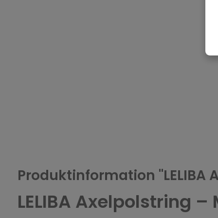
Produktinformation "LELIBA A
LELIBA Axelpolstring –