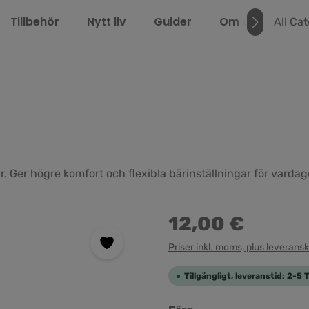
Tillbehör
Nytt liv
Guider
Om oss
LEL
All Ca
r. Ger högre komfort och flexibla bärinställningar för vardag
12,00 €
Priser inkl. moms, plus leverans
Tillgängligt, leveranstid: 2-5 