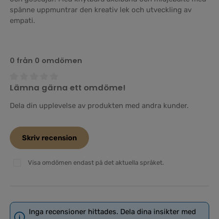
spänne uppmuntrar den kreativ lek och utveckling av
empati.
0 från 0 omdömen
Lämna gärna ett omdöme!
Genomsnittligt betyg på 0 av 5 stjärnor
Dela din upplevelse av produkten med andra kunder.
Skriv recension
Visa omdömen endast på det aktuella språket.
Inga recensioner hittades. Dela dina insikter med