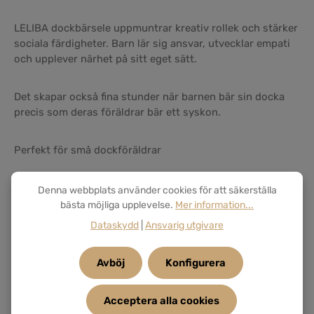
LELIBA dockbärsele uppmuntrar kreativ rollek och stärker
sociala färdigheter. Barn lär sig ansvar, utvecklar empati
och upplever närhet på sitt eget sätt.
Det skapar också fina stunder när barnen bär sin docka
precis som deras föräldrar bär ett syskon.
Perfekt för små dockföräldrar
Dockbärselen passar för:
Denna webbplats använder cookies för att säkerställa
• dockor
bästa möjliga upplevelse.
Mer information...
• gosedjur
Dataskydd
|
Ansvarig utgivare
• mjukisdjur
Avböj
Konfigurera
Den är lätt, flexibel och perfekt för små vardagsäventyr.
Acceptera alla cookies
Personlig rådgivning hos LELIBA