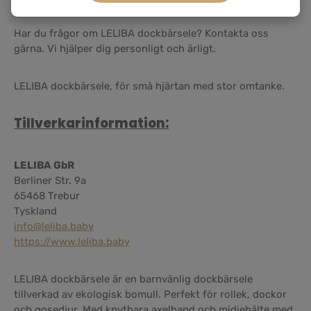
Har du frågor om LELIBA dockbärsele? Kontakta oss
gärna. Vi hjälper dig personligt och ärligt.
LELIBA dockbärsele, för små hjärtan med stor omtanke.
Tillverkarinformation:
LELIBA GbR
Berliner Str. 9a
65468 Trebur
Tyskland
info@leliba.baby
https://www.leliba.baby
LELIBA dockbärsele är en barnvänlig dockbärsele
tillverkad av ekologisk bomull. Perfekt för rollek, dockor
och gosedjur. Med knytbara axelband och midjebälte med