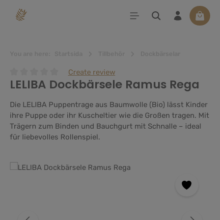
uvudinnehåll
Varuko
You are here:
Startsida
Tillbehör
Dockbärselar
Create review
LELIBA Dockbärsele Ramus Rega
Genomsnittligt betyg på 0 av 5 stjärnor
Die LELIBA Puppentrage aus Baumwolle (Bio) lässt Kinder
ihre Puppe oder ihr Kuscheltier wie die Großen tragen. Mit
Trägern zum Binden und Bauchgurt mit Schnalle – ideal
für liebevolles Rollenspiel.
Hoppa över bildgalleri