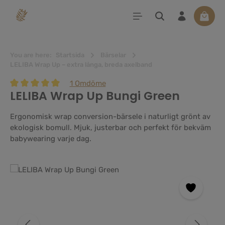
uvudinnehåll
Varuko
You are here:
Startsida
Bärselar
LELIBA Wrap Up – extra långa, breda axelband
1 Omdöme
LELIBA Wrap Up Bungi Green
Genomsnittligt betyg på 5 av 5 stjärnor
Ergonomisk wrap conversion-bärsele i naturligt grönt av
ekologisk bomull. Mjuk, justerbar och perfekt för bekväm
babywearing varje dag.
Hoppa över bildgalleri