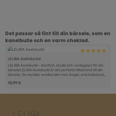
Hoppa över produktgalleri
Det passar så fint till din bärsele, som en
kanelbulle och en varm choklad.
Genomsnittligt bety
LELIBA Axelskydd
LELIBA Axelskydd – Komfort, skydd och vardagslyx för din
bärseleLELIBA Axelskydd är det perfekta tillbehöret till din
bärsele. De skyddar axelbanden mot dregel, små kräkolyckor
och vardagligt slitage samtidigt som de ger extra komfort för
Ordinarie pris:
12,99 €
ditt barn. Mjuka mot känslig babyhud, praktiska i vardagen
och enkla att byta ut – så håller din bärsele sig fräsch, fin och
redo för alla era små och stora äventyr tillsammans.Praktiskt
skydd i vardagenBebisar upptäcker världen med munnen,
särskilt när de sitter nära i bärselen. Det är precis där LELIBA
Axelskydd kommer in. De sitter där ditt barn gärna suger,
tuggar eller dreglar och skyddar effektivt bärselens axelband