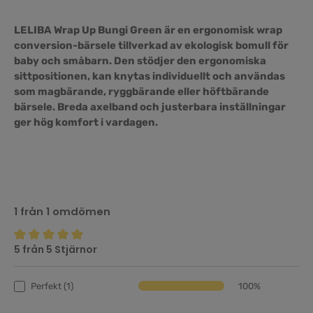
LELIBA Wrap Up Bungi Green är en ergonomisk wrap
conversion-bärsele tillverkad av ekologisk bomull för
baby och småbarn. Den stödjer den ergonomiska
sittpositionen, kan knytas individuellt och användas
som magbärande, ryggbärande eller höftbärande
bärsele. Breda axelband och justerbara inställningar
ger hög komfort i vardagen.
1 från 1 omdömen
5 från 5 Stjärnor
Genomsnittligt betyg på 5 av 5 stjärnor
Perfekt (1)
100%