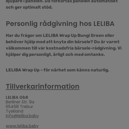
djupare i panelen. Då förkortas panelen automatiskt
och ger optimalt stöd.
Personlig rådgivning hos LELIBA
Har du frågor om LELIBA Wrap Up Bungi Green eller
behöver hjälp med att knyta din bärsele? Du är varmt
välkommen till vår kostnadsfria bärsele-rådgivning. Vi
hjälper dig personligt, ärligt och med omtanke.
LELIBA Wrap Up – för närhet som känns naturlig.
Tillverkarinformation
LELIBA GbR
Berliner Str. 9a
65468 Trebur
Tyskland
info@leliba.baby
www.leliba.baby