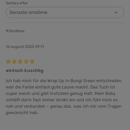
Sortera efter
1
Omdöme
16 augusti 2025 09:11
Recension med betyg på 5 av 5 stjärnor
einfach kuschlig
Ich hab mich für die Wrap Up in Bungi Green entschieden,
weil die Farbe einfach gute Laune macht. Das Tuch ist
super weich und gibt trotzdem genug Halt. Mein Baby
schläft darin fast immer direkt ein und ich fühl mich so
nah und verbunden – genau das, was ich mir vom Tragen
gewünscht hab.