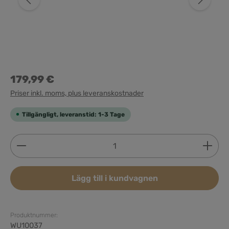
179,99 €
Priser inkl. moms, plus leveranskostnader
Tillgängligt, leveranstid: 1-3 Tage
Produktkvantitet: Ange önskat belopp eller använd 
Lägg till i kundvagnen
Produktnummer:
WU10037