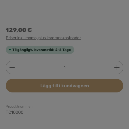
129,00 €
Priser inkl. moms, plus leveranskostnader
Tillgängligt, leveranstid: 2-5 Tage
Produktkvantitet: Ange önskat belopp eller använd 
Lägg till i kundvagnen
Produktnummer:
TC10000