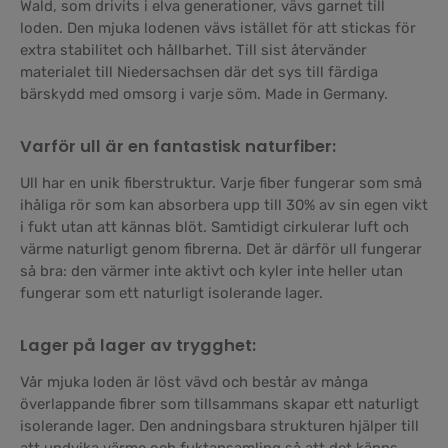
Wald, som drivits i elva generationer, vävs garnet till
loden. Den mjuka lodenen vävs istället för att stickas för
extra stabilitet och hållbarhet. Till sist återvänder
materialet till Niedersachsen där det sys till färdiga
bärskydd med omsorg i varje söm. Made in Germany.
Varför ull är en fantastisk naturfiber:
Ull har en unik fiberstruktur. Varje fiber fungerar som små
ihåliga rör som kan absorbera upp till 30% av sin egen vikt
i fukt utan att kännas blöt. Samtidigt cirkulerar luft och
värme naturligt genom fibrerna. Det är därför ull fungerar
så bra: den värmer inte aktivt och kyler inte heller utan
fungerar som ett naturligt isolerande lager.
Lager på lager av trygghet:
Vår mjuka loden är löst vävd och består av många
överlappande fibrer som tillsammans skapar ett naturligt
isolerande lager. Den andningsbara strukturen hjälper till
att undvika värme och fuktansamling så att det känns