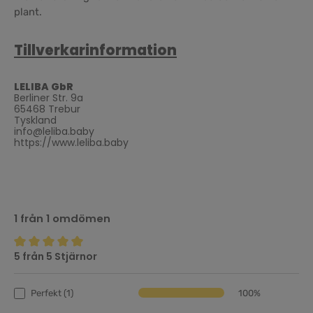
plant.
Tillverkarinformation
LELIBA GbR
Berliner Str. 9a
65468 Trebur
Tyskland
info@leliba.baby
https://www.leliba.baby
1 från 1 omdömen
5 från 5 Stjärnor
Genomsnittligt betyg på 5 av 5 stjärnor
Perfekt (1)
100%