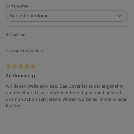
Sortera efter
1
Omdöme
28 januari 2026 19:01
Recension med betyg på 5 av 5 stjärnor
So flauschig
Wir lieben Wolle sowieso. Das Cover ist super angenehm
auf der Haut. Lässt sich leicht befestigen und begleitet
uns nun schon seit letzem Winter. Würde es immer wieder
kaufen.