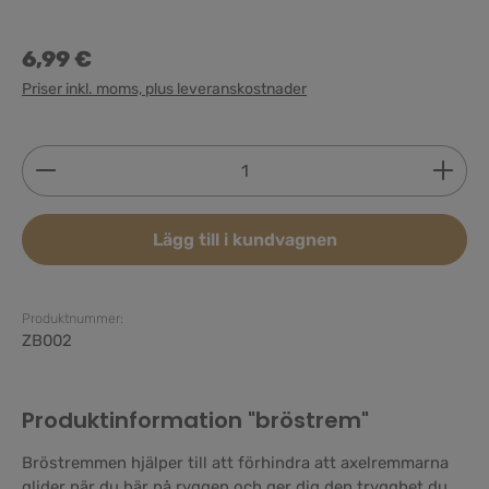
6,99 €
Priser inkl. moms, plus leveranskostnader
Produktkvantitet: Ange önskat belopp eller använd 
Lägg till i kundvagnen
Produktnummer:
ZB002
Produktinformation "bröstrem"
Bröstremmen hjälper till att förhindra att axelremmarna
glider när du bär på ryggen och ger dig den trygghet du