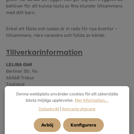
behöver för att kunna njuta av fina stunder tillsammans
med ditt barn.
Enkel att fästa och sedan är ni redo för nya äventyr –
tillsammans, nära varandra och fyllda av kärlek.
Tillverkarinformation
LELIBA GbR
Berliner Str. 9a
65468 Trebur
Tyskland
Denna webbplats använder cookies för att säkerställa
info@leliba.baby
bästa möjliga upplevelse.
Mer information...
www.leliba.baby
Dataskydd
|
Ansvarig utgivare
Avböj
Konfigurera
0 från 0 omdömen