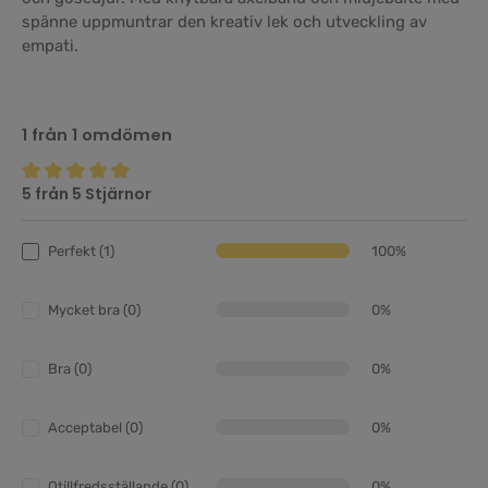
spänne uppmuntrar den kreativ lek och utveckling av
empati.
1 från 1 omdömen
5 från 5 Stjärnor
Genomsnittligt betyg på 5 av 5 stjärnor
Perfekt (1)
100%
Mycket bra (0)
0%
Bra (0)
0%
Acceptabel (0)
0%
Otillfredsställande (0)
0%