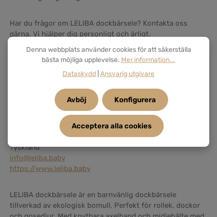
Har du frågor om LELIBA dockbärsele? Kontakta oss
gärna. Vi hjälper dig personligt och ärligt.
Denna webbplats använder cookies för att säkerställa
LELIBA dockbärsele, för små hjärtan med stor omtanke.
bästa möjliga upplevelse.
Mer information...
Dataskydd
|
Ansvarig utgivare
Tillverkarinformation:
Avböj
Konfigurera
LELIBA GbR
Berliner Str. 9a
Acceptera alla cookies
65468 Trebur
Tyskland
info@leliba.baby
https://www.leliba.baby
LELIBA dockbärsele är en barnvänlig dockbärsele
tillverkad av ekologisk bomull. Perfekt för rollek, dockor
och gosedjur. Med knytbara axelband och midjebälte med