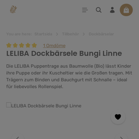
uvudinnehåll
Varuko
You are here:
Startsida
Tillbehör
Dockbärselar
1 Omdöme
LELIBA Dockbärsele Bungi Linne
Genomsnittligt betyg på 5 av 5 stjärnor
Die LELIBA Puppentrage aus Baumwolle (Bio) lässt Kinder
ihre Puppe oder ihr Kuscheltier wie die Großen tragen. Mit
Trägern zum Binden und Bauchgurt mit Schnalle – ideal
für liebevolles Rollenspiel.
Hoppa över bildgalleri