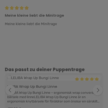
Recension med betyg på 5 av 5 stjärnor
Meine kleine liebt die Minitrage
Meine kleine liebt die Minitrage
Hoppa över produktgalleri
Das passt zu deiner Puppentrage
Genomsnittligt bety
LELIBA Wrap Up Bungi Linne
LELIBA Wrap Up Bungi Linne – ergonomisk wrap conversion-
bärsele med linneLELIBA Wrap Up Bungi Linne är en
ergonomisk knytbärsele för föräldrar som önskar en särskilt
lätt och luftig bärupplevelse tillsammans med en naturlig