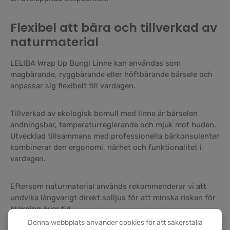
Flexibel att bära och tillverkad av
naturmaterial
LELIBA Wrap Up Bungi Linne kan användas som
magbärande, ryggbärande eller höftbärande bärsele och
anpassar sig flexibelt till vardagen.
Tillverkad av ekologisk bomull med linne är bärselen
andningsbar, temperaturreglerande och mjuk mot huden.
Utvecklad tillsammans med professionella bärkonsulenter
kombinerar den ergonomi, närhet och funktionalitet i
vardagen.
Eftersom naturmaterial används rekommenderar vi att
undvika långvarigt direkt solljus för att minska risken för
blekning över tid.
Denna webbplats använder cookies för att säkerställa