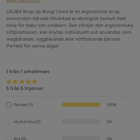
www.leliba.baby
LELIBA Wrap Up Bungi Linne är en ergonomisk wrap
conversion-bärsele tillverkad av ekologisk bomull med
linne för baby och småbarn. Den stödjer den ergonomiska
sittpositionen, kan knytas individuellt och användas som
magbärande, ryggbärande eller höftbärande bärsele.
Perfekt för varma dagar.
1 från 1 omdömen
5 från 5 Stjärnor
Genomsnittligt betyg på 5 av 5 stjärnor
Perfekt (1)
100%
Mycket bra (0)
0%
Bra (0)
0%