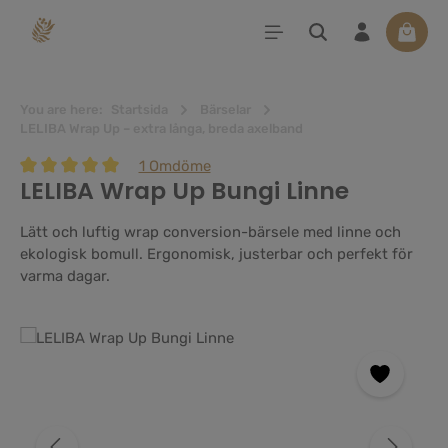
uvudinnehåll
Varuko
You are here:
Startsida
Bärselar
LELIBA Wrap Up – extra långa, breda axelband
1 Omdöme
LELIBA Wrap Up Bungi Linne
Genomsnittligt betyg på 5 av 5 stjärnor
Lätt och luftig wrap conversion-bärsele med linne och
ekologisk bomull. Ergonomisk, justerbar och perfekt för
varma dagar.
Hoppa över bildgalleri