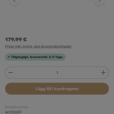
179,99 €
Priser inkl. moms, plus leveranskostnader
Tillgängligt, leveranstid: 2-5 Tage
Produktkvantitet: Ange önskat belopp eller använd 
Lägg till i kundvagnen
Produktnummer:
WU10039