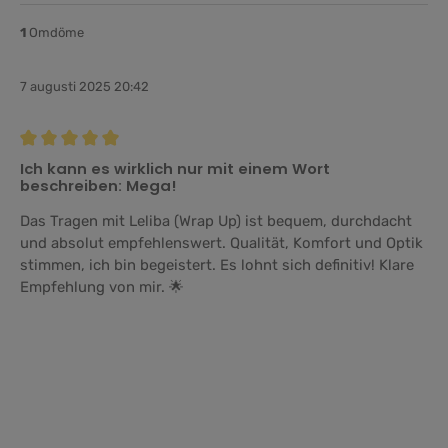
1
Omdöme
7 augusti 2025 20:42
Recension med betyg på 5 av 5 stjärnor
Ich kann es wirklich nur mit einem Wort
beschreiben: Mega!
Das Tragen mit Leliba (Wrap Up) ist bequem, durchdacht
und absolut empfehlenswert. Qualität, Komfort und Optik
stimmen, ich bin begeistert. Es lohnt sich definitiv! Klare
Empfehlung von mir. 🌟