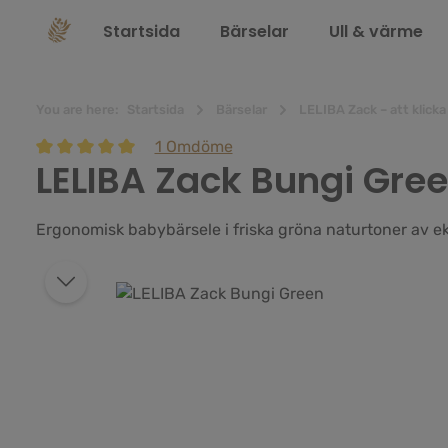
 sökning
Hoppa till huvudnavigering
Startsida
Bärselar
Ull & värme
You are here:
Startsida
Bärselar
LELIBA Zack – att klicka
1 Omdöme
LELIBA Zack Bungi Gre
Genomsnittligt betyg på 5 av 5 stjärnor
Ergonomisk babybärsele i friska gröna naturtoner av e
Hoppa över bildgalleri