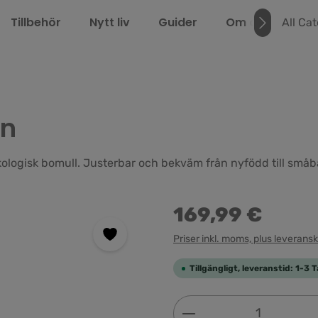
Tillbehör
Nytt liv
Guider
Om oss
LEL
All Ca
en
kologisk bomull. Justerbar och bekväm från nyfödd till småb
169,99 €
Priser inkl. moms, plus leverans
Tillgängligt, leveranstid: 1-3 
Produktkvantitet: 