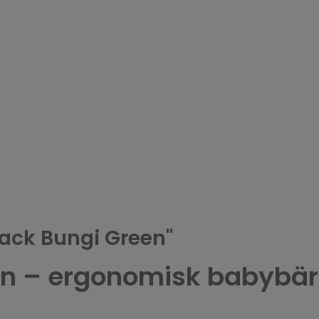
Zack Bungi Green"
en – ergonomisk babybärs