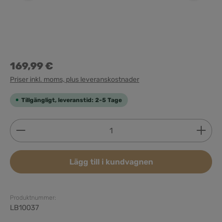
169,99 €
Priser inkl. moms, plus leveranskostnader
Tillgängligt, leveranstid: 2-5 Tage
Produktkvantitet: Ange önskat belopp eller använd 
Lägg till i kundvagnen
Produktnummer:
LB10037