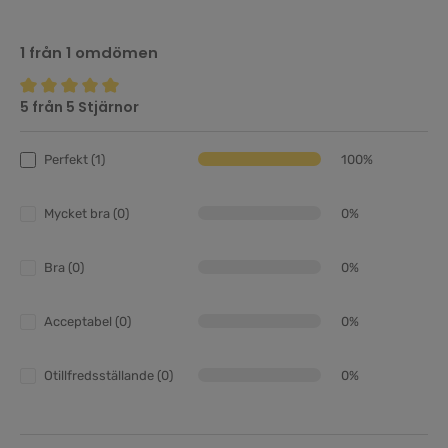
1 från 1 omdömen
5 från 5 Stjärnor
Genomsnittligt betyg på 5 av 5 stjärnor
Perfekt (1)
100%
Mycket bra (0)
0%
Bra (0)
0%
Acceptabel (0)
0%
Otillfredsställande (0)
0%