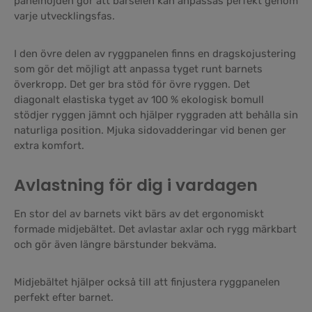
panelhöjden gör att bärselen kan anpassas perfekt genom
varje utvecklingsfas.
I den övre delen av ryggpanelen finns en dragskojustering
som gör det möjligt att anpassa tyget runt barnets
överkropp. Det ger bra stöd för övre ryggen. Det
diagonalt elastiska tyget av 100 % ekologisk bomull
stödjer ryggen jämnt och hjälper ryggraden att behålla sin
naturliga position. Mjuka sidovadderingar vid benen ger
extra komfort.
Avlastning för dig i vardagen
En stor del av barnets vikt bärs av det ergonomiskt
formade midjebältet. Det avlastar axlar och rygg märkbart
och gör även längre bärstunder bekväma.
Midjebältet hjälper också till att finjustera ryggpanelen
perfekt efter barnet.