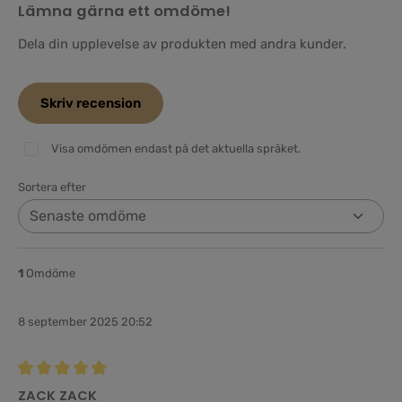
Lämna gärna ett omdöme!
Dela din upplevelse av produkten med andra kunder.
Skriv recension
Visa omdömen endast på det aktuella språket.
Sortera efter
1
Omdöme
8 september 2025 20:52
Recension med betyg på 5 av 5 stjärnor
ZACK ZACK