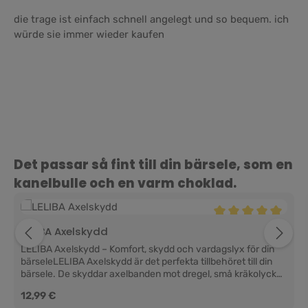
die trage ist einfach schnell angelegt und so bequem. ich
würde sie immer wieder kaufen
Hoppa över produktgalleri
Det passar så fint till din bärsele, som en
kanelbulle och en varm choklad.
Genomsnittligt bety
LELIBA Axelskydd
LELIBA Axelskydd – Komfort, skydd och vardagslyx för din
bärseleLELIBA Axelskydd är det perfekta tillbehöret till din
bärsele. De skyddar axelbanden mot dregel, små kräkolyckor
och vardagligt slitage samtidigt som de ger extra komfort för
Ordinarie pris:
12,99 €
ditt barn. Mjuka mot känslig babyhud, praktiska i vardagen