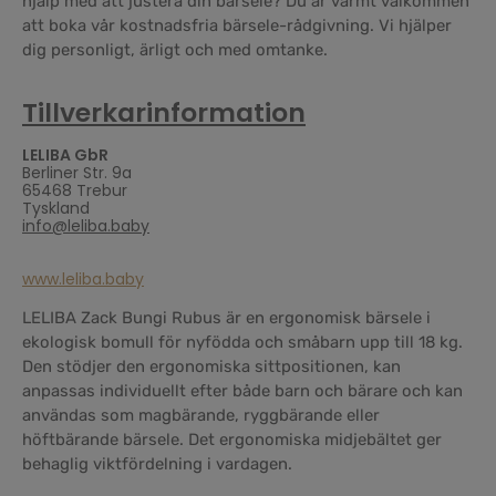
hjälp med att justera din bärsele? Du är varmt välkommen
att boka vår kostnadsfria bärsele-rådgivning. Vi hjälper
dig personligt, ärligt och med omtanke.
Tillverkarinformation
LELIBA GbR
Berliner Str. 9a
65468 Trebur
Tyskland
info@leliba.baby
www.leliba.baby
LELIBA Zack Bungi Rubus är en ergonomisk bärsele i
ekologisk bomull för nyfödda och småbarn upp till 18 kg.
Den stödjer den ergonomiska sittpositionen, kan
anpassas individuellt efter både barn och bärare och kan
användas som magbärande, ryggbärande eller
höftbärande bärsele. Det ergonomiska midjebältet ger
behaglig viktfördelning i vardagen.