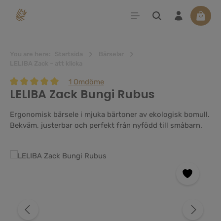
uvudinnehåll
Varuko
You are here:
Startsida
Bärselar
LELIBA Zack – att klicka
1 Omdöme
LELIBA Zack Bungi Rubus
Genomsnittligt betyg på 5 av 5 stjärnor
Ergonomisk bärsele i mjuka bärtoner av ekologisk bomull.
Bekväm, justerbar och perfekt från nyfödd till småbarn.
Hoppa över bildgalleri