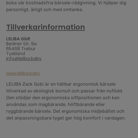
boka vår kostnadsfria bärsele-rådgivning. Vi hjälper dig
personligt, ärligt och med omtanke.
Tillverkarinformation
LELIBA GbR
Berliner Str. 9a
65468 Trebur
Tyskland
info@leliba.baby
www.leliba.baby
LELIBA Zack Gobi är en hållbar ergonomisk bärsele
tillverkad av ekologisk bomull och passar från nyfödd.
Den stödjer den ergonomiska sittpositionen och kan
användas som magbärande, höftbärande eller
ryggbärande bärsele. Det ergonomiska midjebältet och
det anpassningsbara tyget ger hög komfort i vardagen.