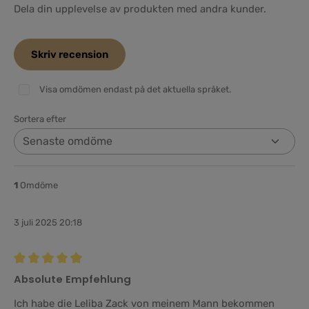
Dela din upplevelse av produkten med andra kunder.
Skriv recension
Visa omdömen endast på det aktuella språket.
Sortera efter
1
Omdöme
3 juli 2025 20:18
Recension med betyg på 5 av 5 stjärnor
Absolute Empfehlung
Ich habe die Leliba Zack von meinem Mann bekommen