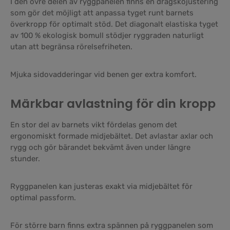
I den övre delen av ryggpanelen finns en dragskojustering
som gör det möjligt att anpassa tyget runt barnets
överkropp för optimalt stöd. Det diagonalt elastiska tyget
av 100 % ekologisk bomull stödjer ryggraden naturligt
utan att begränsa rörelsefriheten.
Mjuka sidovadderingar vid benen ger extra komfort.
Märkbar avlastning för din kropp
En stor del av barnets vikt fördelas genom det
ergonomiskt formade midjebältet. Det avlastar axlar och
rygg och gör bärandet bekvämt även under längre
stunder.
Ryggpanelen kan justeras exakt via midjebältet för
optimal passform.
För större barn finns extra spännen på ryggpanelen som