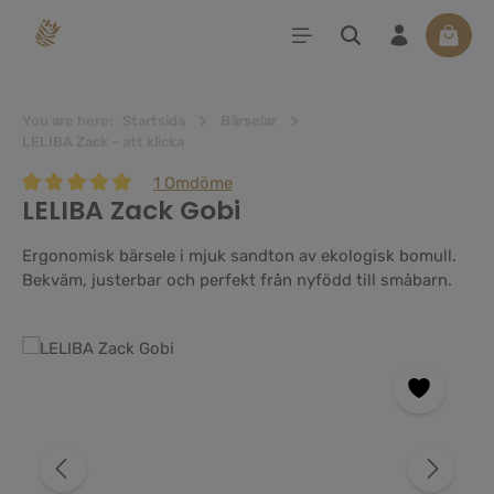
uvudinnehåll
Varuko
You are here:
Startsida
Bärselar
LELIBA Zack – att klicka
1 Omdöme
LELIBA Zack Gobi
Genomsnittligt betyg på 5 av 5 stjärnor
Ergonomisk bärsele i mjuk sandton av ekologisk bomull.
Bekväm, justerbar och perfekt från nyfödd till småbarn.
Hoppa över bildgalleri