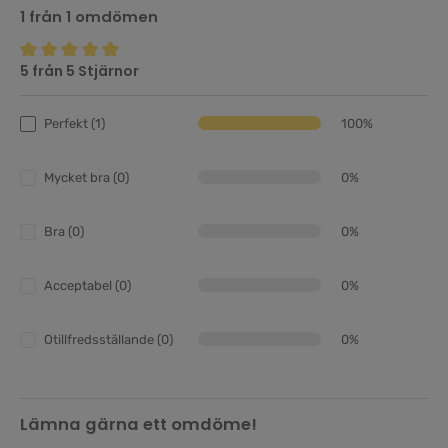
1 från 1 omdömen
5 från 5 Stjärnor
Genomsnittligt betyg på 5 av 5 stjärnor
Perfekt (1)
100%
Mycket bra (0)
0%
Bra (0)
0%
Acceptabel (0)
0%
Otillfredsställande (0)
0%
Lämna gärna ett omdöme!