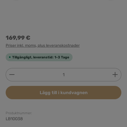
169,99 €
Priser inkl. moms, plus leveranskostnader
Tillgängligt, leveranstid: 1-3 Tage
Produktkvantitet: Ange önskat belopp eller använd 
Lägg till i kundvagnen
Produktnummer:
LB10038