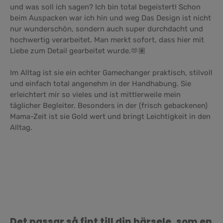
und was soll ich sagen? Ich bin total begeistert! Schon
beim Auspacken war ich hin und weg Das Design ist nicht
nur wunderschön, sondern auch super durchdacht und
hochwertig verarbeitet. Man merkt sofort, dass hier mit
Liebe zum Detail gearbeitet wurde.🫶🏽
Im Alltag ist sie ein echter Gamechanger praktisch, stilvoll
und einfach total angenehm in der Handhabung. Sie
erleichtert mir so vieles und ist mittlerweile mein
täglicher Begleiter. Besonders in der (frisch gebackenen)
Mama-Zeit ist sie Gold wert und bringt Leichtigkeit in den
Alltag.
Hoppa över produktgalleri
Det passar så fint till din bärsele, som en