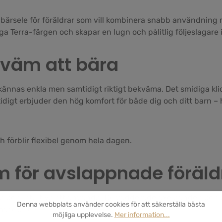
bärsele för föräldrar som vill kombinera snabb användning
iga Terra-färgen och skapar en lugn och pålitlig följeslagar
kväm att bära
ännas enkla men samtidigt riktigt bekväma. Det smidiga kli
idigt erbjuder den hög komfort för både dig och ditt barn 
h förblir flexibel genom hela dagen.
 för avslappnade föräld
å och intuitiva att använda. De vadderade axelbanden och de
Denna webbplats använder cookies för att säkerställa bästa
märkbart.
möjliga upplevelse.
Mer information...