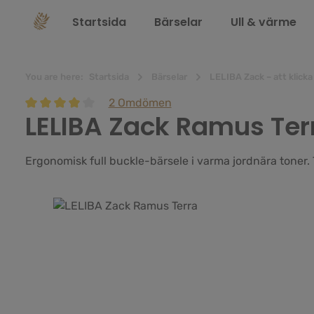
 sökning
Hoppa till huvudnavigering
Startsida
Bärselar
Ull & värme
You are here:
Startsida
Bärselar
LELIBA Zack – att klicka
2 Omdömen
LELIBA Zack Ramus Ter
Genomsnittligt betyg på 4 av 5 stjärnor
Ergonomisk full buckle-bärsele i varma jordnära toner. 
Hoppa över bildgalleri