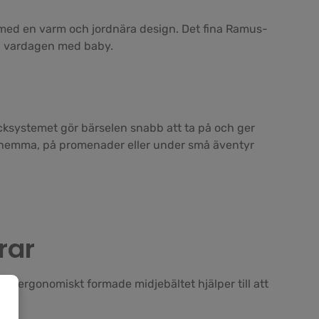
 med en varm och jordnära design. Det fina Ramus-
e i vardagen med baby.
cksystemet gör bärselen snabb att ta på och ger
– hemma, på promenader eller under små äventyr
rar
t ergonomiskt formade midjebältet hjälper till att