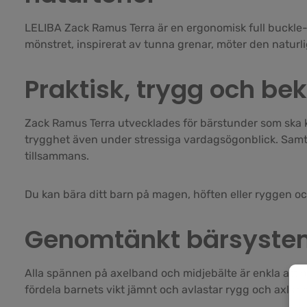
LELIBA Zack Ramus Terra är en ergonomisk full buckle-
mönstret, inspirerat av tunna grenar, möter den naturl
Praktisk, trygg och be
Zack Ramus Terra utvecklades för bärstunder som ska k
trygghet även under stressiga vardagsögonblick. Samt
tillsammans.
Du kan bära ditt barn på magen, höften eller ryggen oc
Genomtänkt bärsystem
Alla spännen på axelband och midjebälte är enkla att n
fördela barnets vikt jämnt och avlastar rygg och axlar 