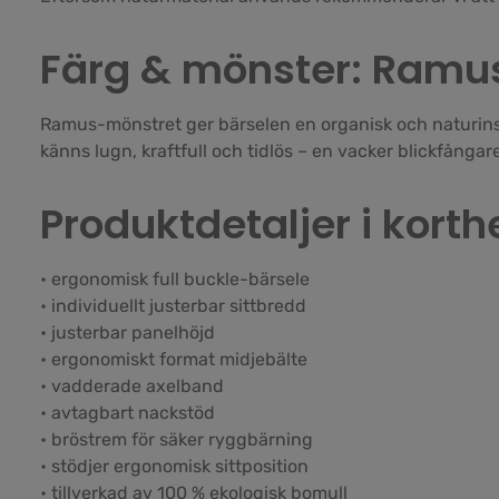
Färg & mönster: Ramus
Ramus-mönstret ger bärselen en organisk och naturinspi
känns lugn, kraftfull och tidlös – en vacker blickfångar
Produktdetaljer i korth
• ergonomisk full buckle-bärsele
• individuellt justerbar sittbredd
• justerbar panelhöjd
• ergonomiskt format midjebälte
• vadderade axelband
• avtagbart nackstöd
• bröstrem för säker ryggbärning
• stödjer ergonomisk sittposition
• tillverkad av 100 % ekologisk bomull