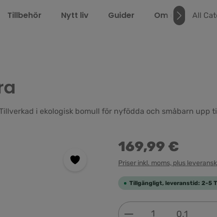
Tillbehör
Nytt liv
Guider
Om oss
LEL
All Ca
ra
Tillverkad i ekologisk bomull för nyfödda och småbarn upp til
169,99 €
Priser inkl. moms, plus leverans
Tillgängligt, leveranstid: 2-5 
Produktkvantitet: 
0,1