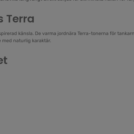
 Terra
rerad känsla. De varma jordnära Terra-tonerna för tankarna t
e med naturlig karaktär.
et