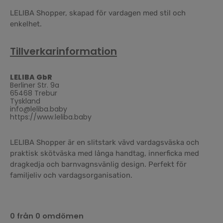
LELIBA Shopper, skapad för vardagen med stil och
enkelhet.
Tillverkarinformation
LELIBA GbR
Berliner Str. 9a
65468 Trebur
Tyskland
info@leliba.baby
https://www.leliba.baby
LELIBA Shopper är en slitstark vävd vardagsväska och
praktisk skötväska med långa handtag, innerficka med
dragkedja och barnvagnsvänlig design. Perfekt för
familjeliv och vardagsorganisation.
0 från 0 omdömen