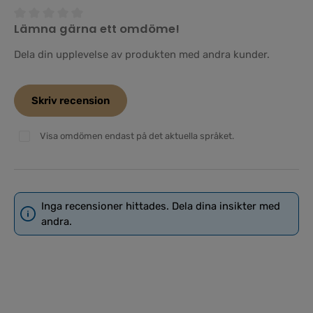
Lämna gärna ett omdöme!
Genomsnittligt betyg på 0 av 5 stjärnor
Dela din upplevelse av produkten med andra kunder.
Skriv recension
Visa omdömen endast på det aktuella språket.
Inga recensioner hittades. Dela dina insikter med
andra.