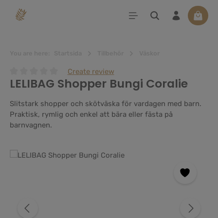
uvudinnehåll
Varuko
You are here:
Startsida
Tillbehör
Väskor
Create review
LELIBAG Shopper Bungi Coralie
Genomsnittligt betyg på 0 av 5 stjärnor
Slitstark shopper och skötväska för vardagen med barn.
Praktisk, rymlig och enkel att bära eller fästa på
barnvagnen.
Hoppa över bildgalleri