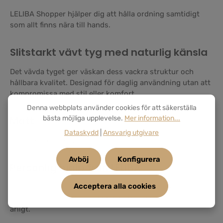
LELIBA Shopper hjälper dig att hålla ordning samtidigt
som allt finns nära till hands.
Slitstarkt vävt tyg med naturlig känsla
Det vävda tyget ger väskan dess vackra struktur och
hållbara kvalitet. Designad för daglig användning utan att
kompromissa med stil eller komfort.
Denna webbplats använder cookies för att säkerställa
Mått
bästa möjliga upplevelse.
Mer information...
Dataskydd
|
Ansvarig utgivare
45 cm x 35 cm x 12 cm
Avböj
Konfigurera
Personlig hjälp från LELIBA
Acceptera alla cookies
Har du frågor om LELIBA Shopper är du alltid välkommen
att kontakta oss. Vi hjälper dig gärna personligt och
ärligt.