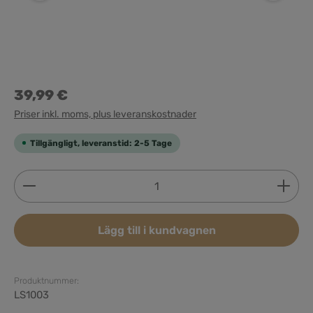
39,99 €
Priser inkl. moms, plus leveranskostnader
Tillgängligt, leveranstid: 2-5 Tage
Produktkvantitet: Ange önskat belopp eller använd 
Lägg till i kundvagnen
Produktnummer:
LS1003