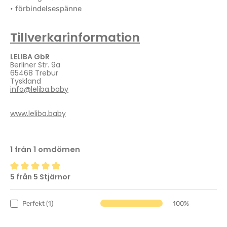
• förbindelsespänne
Tillverkarinformation
LELIBA GbR
Berliner Str. 9a
65468 Trebur
Tyskland
info@leliba.baby
www.leliba.baby
1 från 1 omdömen
5 från 5 Stjärnor
Genomsnittligt betyg på 5 av 5 stjärnor
Perfekt (1)
100%