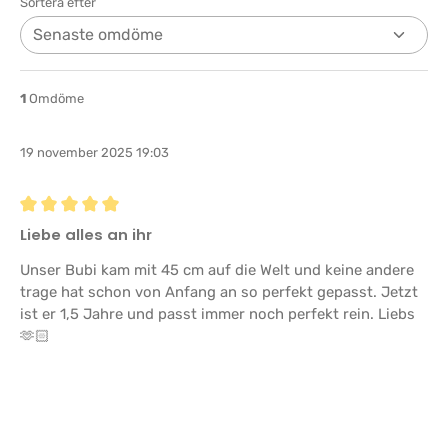
Sortera efter
1
Omdöme
19 november 2025 19:03
Recension med betyg på 5 av 5 stjärnor
Liebe alles an ihr
Unser Bubi kam mit 45 cm auf die Welt und keine andere
trage hat schon von Anfang an so perfekt gepasst. Jetzt
ist er 1,5 Jahre und passt immer noch perfekt rein. Liebs
🫶🏻