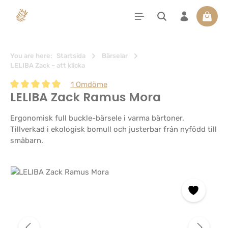
uvudinnehåll
Varuko
You are here:
Startsida
Bärselar
LELIBA Zack – att klicka
1 Omdöme
LELIBA Zack Ramus Mora
Genomsnittligt betyg på 5 av 5 stjärnor
Ergonomisk full buckle-bärsele i varma bärtoner.
Tillverkad i ekologisk bomull och justerbar från nyfödd till
småbarn.
Hoppa över bildgalleri