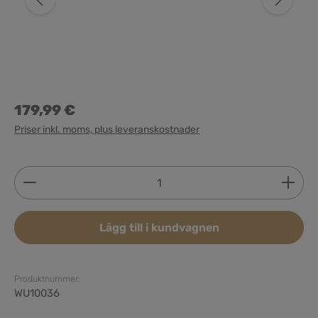
179,99 €
Priser inkl. moms, plus leveranskostnader
Produktkvantitet: Ange önskat belopp eller använd 
Lägg till i kundvagnen
Produktnummer:
WU10036