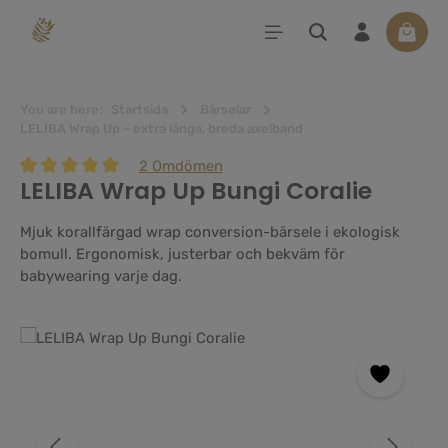
uvudinnehåll
Varuko
You are here:
Startsida
Bärselar
LELIBA Wrap Up – extra långa, breda axelband
2 Omdömen
LELIBA Wrap Up Bungi Coralie
Genomsnittligt betyg på 5 av 5 stjärnor
Mjuk korallfärgad wrap conversion-bärsele i ekologisk
bomull. Ergonomisk, justerbar och bekväm för
babywearing varje dag.
Hoppa över bildgalleri