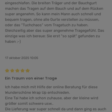
eingeschlafen. Die breiten Träger und der Bauchgurt
machen das Tragen auf dem Bauch und auf dem Rücken
super angenehm. So kann mein Mann auch schnell und
bequem tragen, ohne alle Gurte verstellen zu müssen,
oder das "Tuchchaos" vom Tragetuch zu haben.
Gleichzeitig aber das super angenehme Tragegefühl. Das
einzige was ich bereue: Sie erst "so spät" gefunden zu
haben ;-)
17 oktober 2025 10:05
Recension med betyg på 5 av 5 stjärnor
Ein Traum von einer Trage
Ich habe mich mit Hilfe der online Beratung für diese
Wunderschöne Wrap Up entschieden.
Eine Tai habe ich schon zuhause, aber der kleine wird
größer somit schwere usw..
Die Lieferung war super schnell da und dann ging es auch