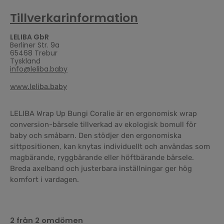
Tillverkarinformation
LELIBA GbR
Berliner Str. 9a
65468 Trebur
Tyskland
info@leliba.baby
www.leliba.baby
LELIBA Wrap Up Bungi Coralie är en ergonomisk wrap
conversion-bärsele tillverkad av ekologisk bomull för
baby och småbarn. Den stödjer den ergonomiska
sittpositionen, kan knytas individuellt och användas som
magbärande, ryggbärande eller höftbärande bärsele.
Breda axelband och justerbara inställningar ger hög
komfort i vardagen.
2 från 2 omdömen