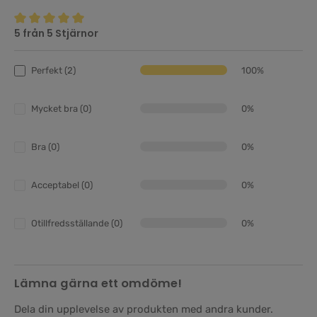
5 från 5 Stjärnor
Genomsnittligt betyg på 5 av 5 stjärnor
Perfekt (2)
100%
Mycket bra (0)
0%
Bra (0)
0%
Acceptabel (0)
0%
Otillfredsställande (0)
0%
Lämna gärna ett omdöme!
Dela din upplevelse av produkten med andra kunder.