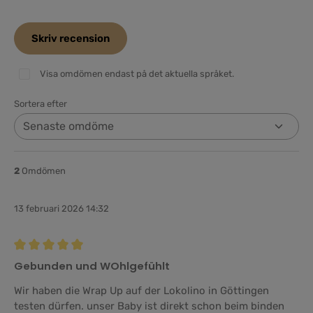
Skriv recension
Visa omdömen endast på det aktuella språket.
Sortera efter
2
Omdömen
13 februari 2026 14:32
Recension med betyg på 5 av 5 stjärnor
Gebunden und WOhlgefühlt
Wir haben die Wrap Up auf der Lokolino in Göttingen
testen dürfen. unser Baby ist direkt schon beim binden